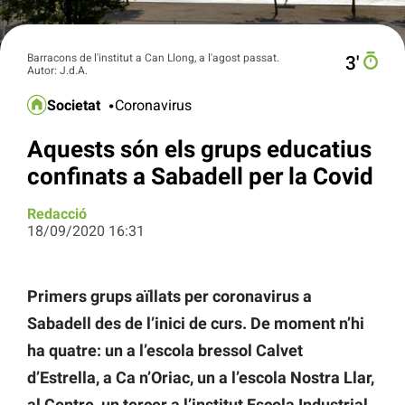
Barracons de l'institut a Can Llong, a l'agost passat.
3′
Autor: J.d.A.
Societat
Coronavirus
Aquests són els grups educatius
confinats a Sabadell per la Covid
Redacció
18/09/2020 16:31
Primers grups aïllats per coronavirus a
Sabadell des de l’inici de curs. De moment n’hi
ha quatre: un a l’escola bressol Calvet
d’Estrella, a Ca n’Oriac, un a l’escola Nostra Llar,
al Centre, un tercer a l’institut Escola Industrial,