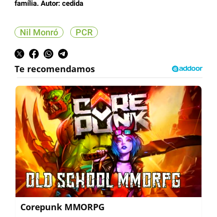
família. Autor: cedida
Nil Monró
PCR
Corepunk MMORPG