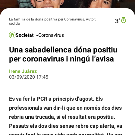
La família de la dona positiva per Coronavirus. Autor:
3′
cedida
Societat
Coronavirus
Una sabadellenca dóna positiu
per coronavirus i ningú l’avisa
Irene Juárez
03/09/2020 17:45
Es va fer la PCR a principis d’agost. Els
professionals van dir-li que en només dos dies
rebria una trucada, si el resultat era positiu.
Passats els dos dies sense rebre cap alerta, va
seguir fent la seva vida amb normalitat. Va ser