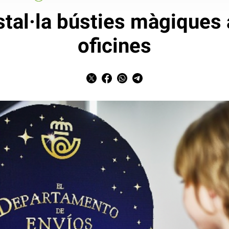
stal·la bústies màgiques 
oficines