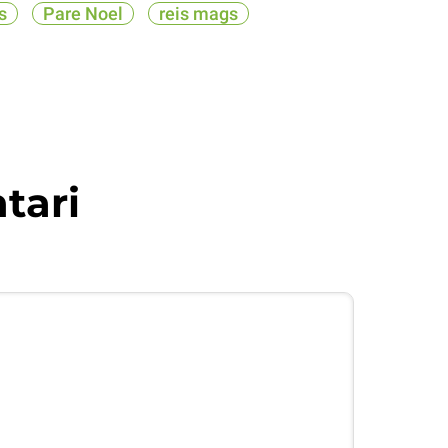
s
Pare Noel
reis mags
tari