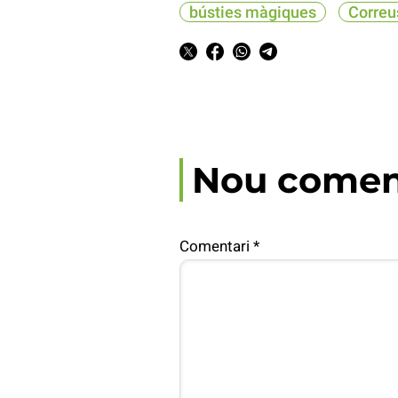
bústies màgiques
Correu
Nou comen
Comentari
*