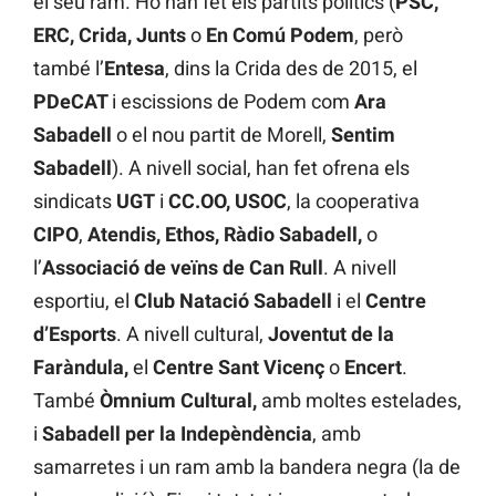
el seu ram. Ho han fet els partits polítics (
PSC,
ERC, Crida, Junts
o
En Comú Podem
, però
també l’
Entesa
, dins la Crida des de 2015, el
PDeCAT
i escissions de Podem com
Ara
Sabadell
o el nou partit de Morell,
Sentim
Sabadell
). A nivell social, han fet ofrena els
sindicats
UGT
i
CC.OO, USOC
, la cooperativa
CIPO
,
Atendis, Ethos, Ràdio Sabadell,
o
l’
Associació de veïns de Can Rull
. A nivell
esportiu, el
Club Natació Sabadell
i el
Centre
d’Esports
. A nivell cultural,
Joventut de la
Faràndula,
el
Centre Sant Vicenç
o
Encert
.
També
Òmnium Cultural,
amb moltes estelades,
i
Sabadell per la Indepèndència
, amb
samarretes i un ram amb la bandera negra (la de