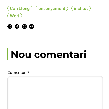
Can Llong
ensenyament
institut
Wert
Nou comentari
Comentari
*