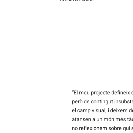
“El meu projecte defineix 
però de contingut insubst
el camp visual, i deixem d
atansen a un món més tàc
no reflexionem sobre qui s