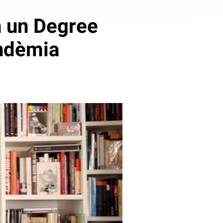
n un Degree
andèmia