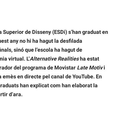
a Superior de Disseny (ESDi) s’han graduat en
est any no hi ha hagut la desfilada
inals, sinó que l’escola ha hagut de
a virtual. L’
Alternative Realities
ha estat
orador del programa de Movistar
Late Motiv
i
a emès en directe pel canal de YouTube. En
graduats han explicat com han elaborat la
rtir d’ara.