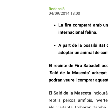
Redacció
04/09/2014 18:00
La fira comptarà amb una
internacional felina.
A part de la possibilitat
adoptar un animal de co
El recinte de Fira Sabadell ac
‘Saló de la Mascota’ adreça
podran veure i comprar aquest
El Saló de la Mascota
inclourà
rèptils, peixos, amfibis, inver
Els visitants trobaran també