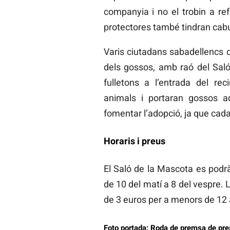
companyia i no el trobin a refu
protectores també tindran cabud
Varis ciutadans sabadellencs 
dels gossos, amb raó del Saló
fulletons a l’entrada del rec
animals i portaran gossos a
fomentar l’adopció, ja que cad
Horaris i preus
El Saló de la Mascota es podr
de 10 del matí a 8 del vespre. 
de 3 euros per a menors de 12 an
Foto portada: Roda de premsa de pres