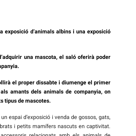
 exposició d’animals albins i una exposició
 d’adquirir una mascota, el saló oferirà poder
mpanyia.
ollirà el proper dissabte i diumenge el primer
t als amants dels animals de companyia, on
s tipus de mascotes.
 un espai d’exposició i venda de gossos, gats,
tebrats i petits mamífers nascuts en captivitat.
 accessoris relacionats amb els animals de