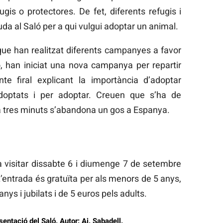
gis o protectores. De fet, diferents refugis i
a al Saló per a qui vulgui adoptar un animal.
que han realitzat diferents campanyes a favor
, han iniciat una nova campanya per repartir
inte firal explicant la importància d’adoptar
doptats i per adoptar. Creuen que s’ha de
a tres minuts s’abandona un gos a Espanya.
à visitar dissabte 6 i diumenge 7 de setembre
L’entrada és gratuïta per als menors de 5 anys,
ys i jubilats i de 5 euros pels adults.
entació del Saló. Autor: Aj. Sabadell.