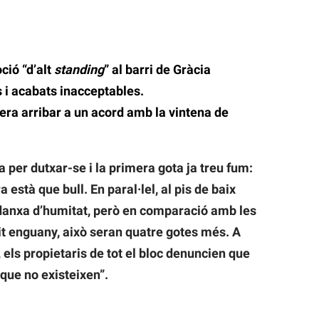
ció “d’alt
standing
” al barri de Gràcia
i acabats inacceptables.
ra arribar a un acord amb la vintena de
ta per dutxar-se i la primera gota ja treu fum:
a està que bull. En paral·lel, al pis de baix
danxa d’humitat, però en comparació amb les
it enguany, això seran quatre gotes més. A
 els propietaris de tot el bloc denuncien que
 que no existeixen”.