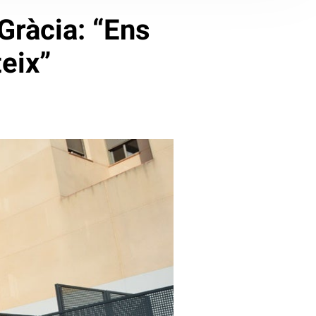
 Gràcia: “Ens
teix”