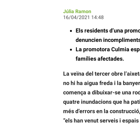
Júlia Ramon
16/04/2021 14:48
Els residents d’una promo
denuncien incompliments 
La promotora Culmia espe
famílies afectades.
La veïna del tercer obre l’aixe
no hi ha aigua freda i la banyer
comença a dibuixar-se una ro
quatre inundacions que ha pat
més d’errors en la construcció,
“els han venut serveis i espais