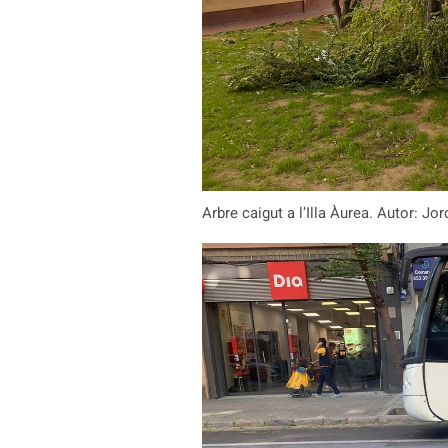
Arbre caigut a l’Illa Àurea. Autor: Jor