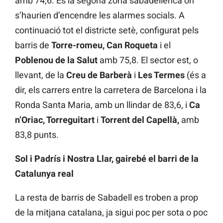
amb 74,6. És la segona zona sabadellenca on
s’haurien d’encendre les alarmes socials. A
continuació tot el districte setè, configurat pels
barris de
Torre-romeu, Can Roqueta
i el
Poblenou de la Salut
amb 75,8. El sector est, o
llevant, de la
Creu de Barberà
i
Les Termes
(és a
dir, els carrers entre la carretera de Barcelona i la
Ronda Santa Maria, amb un llindar de 83,6, i
Ca
n’Oriac, Torreguitart
i
Torrent del Capellà,
amb
83,8 punts.
Sol i Padrís i Nostra Llar, gairebé el barri de la
Catalunya real
La resta de barris de Sabadell es troben a prop
de la mitjana catalana, ja sigui poc per sota o poc