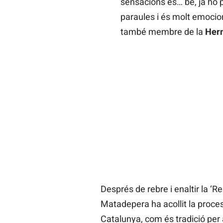
sensacions és… bé, ja ho
paraules i és molt emocio
també membre de la
Herm
Després de rebre i enaltir la ‘R
Matadepera ha acollit la proce
Catalunya, com és tradició per