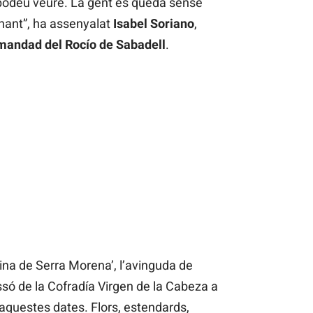
 podeu veure. La gent es queda sense
nant”, ha assenyalat
Isabel Soriano
,
andad del Rocío de Sabadell
.
eina de Serra Morena’, l’avinguda de
ssó de la Cofradía Virgen de la Cabeza a
 aquestes dates. Flors, estendards,