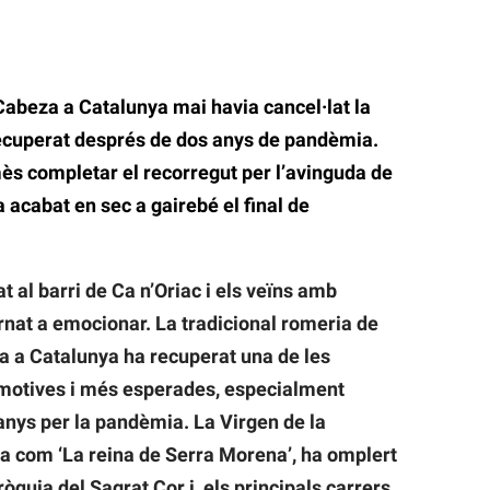
Cabeza a Catalunya mai havia cancel·lat la
recuperat després de dos anys de pandèmia.
mès completar el recorregut per l’avinguda de
 acabat en sec a gairebé el final de
 al barri de Ca n’Oriac i els veïns amb
ornat a emocionar. La tradicional romeria de
a a Catalunya ha recuperat una de les
emotives i més esperades, especialment
anys per la pandèmia. La Virgen de la
 com ‘La reina de Serra Morena’, ha omplert
ròquia del Sagrat Cor i, els principals carrers