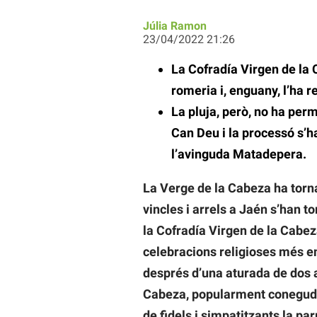
Júlia Ramon
23/04/2022 21:26
La Cofradía Virgen de la 
romeria i, enguany, l’ha 
La pluja, però, no ha per
Can Deu i la processó s’ha
l’avinguda Matadepera.
La Verge de la Cabeza ha tornat
vincles i arrels a Jaén s’han t
la Cofradía Virgen de la Cabez
celebracions religioses més 
després d’una aturada de dos 
Cabeza, popularment coneguda
de fidels i simpatitzants la par