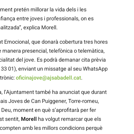
ent pretén millorar la vida dels i les
fiança entre joves i professionals, on es
alitzada”, explica Morell.
 Emocional, que donarà cobertura tres hores
e manera presencial, telefònica o telemàtica,
alitat del jove. Es podrà demanar cita prèvia
45 33 01), enviant un missatge al seu WhatsApp
trònic:
oficinajove@ajsabadell.cat
.
a, l’Ajuntament també ha anunciat que durant
spais Joves de Can Puiggener, Torre-romeu,
n Deu, moment en què s’aprofitarà per fer
st sentit,
Morell
ha volgut remarcar que els
 compten amb les millors condicions perquè