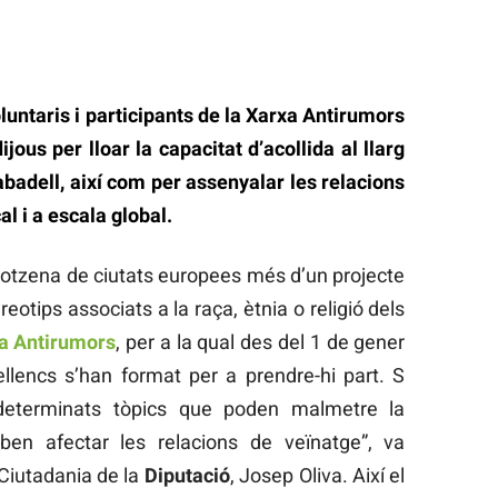
luntaris i participants de la Xarxa Antirumors
jous per lloar la capacitat d’acollida al llarg
Sabadell, així com per assenyalar les relacions
al i a escala global.
otzena de ciutats europees més d’un projecte
otips associats a la raça, ètnia o religió dels
a Antirumors
, per a la qual des del 1 de gener
lencs s’han format per a prendre-hi part. S
a determinats tòpics que poden malmetre la
ben afectar les relacions de veïnatge”, va
 Ciutadania de la
Diputació
, Josep Oliva. Així el