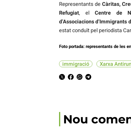
Representants de
Càritas, Cre
Refugiat
, el
Centre de No
d’Associacions d’Immigrants d
estat conduït pel periodista Car
Foto portada: representants de les en
immigració
Xarxa Antiru
Nou comen