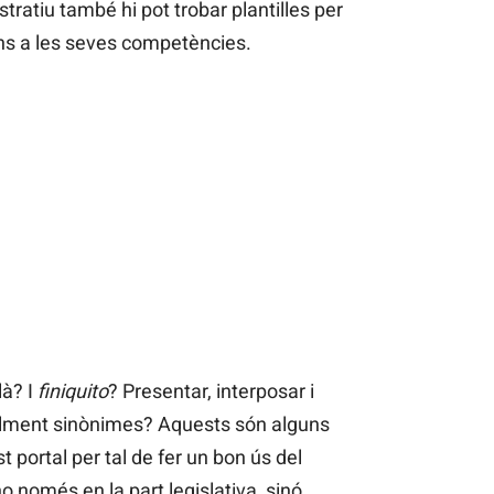
tratiu també hi pot trobar plantilles per
ns a les seves competències.
là? I
finiquito
? Presentar, interposar i
alment sinònimes? Aquests són alguns
 portal per tal de fer un bon ús del
 no només en la part legislativa, sinó