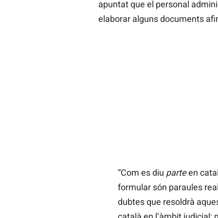
apuntat que el personal adminis
elaborar alguns documents afi
“Com es diu
parte
en cata
formular són paraules re
dubtes que resoldrà aquest
català en l’àmbit judicial;