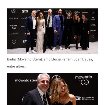
Badia (Movento Stern), amb Llucià Ferrer i Joan Dausà,
entre altres.