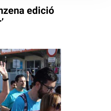
nzena edició
’