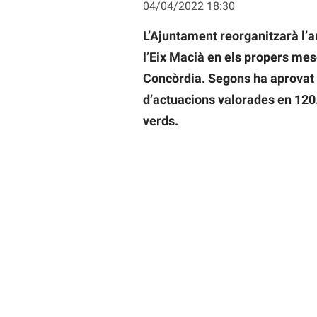
04/04/2022 18:30
L’Ajuntament reorganitzarà l’ar
l’Eix Macià en els propers mesos
Concòrdia. Segons ha aprovat l
d’actuacions valorades en 120.0
verds.