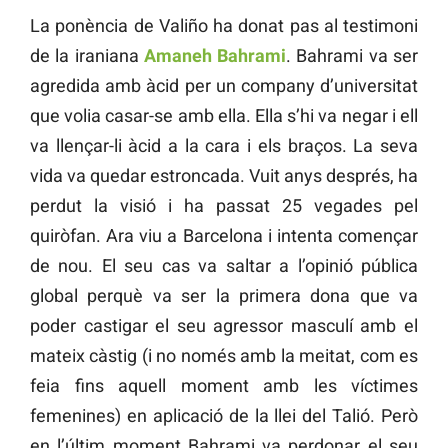
La ponència de Valiño ha donat pas al testimoni
de la iraniana
Amaneh Bahrami
. Bahrami va ser
agredida amb àcid per un company d’universitat
que volia casar-se amb ella. Ella s’hi va negar i ell
va llençar-li àcid a la cara i els braços. La seva
vida va quedar estroncada. Vuit anys després, ha
perdut la visió i ha passat 25 vegades pel
quiròfan. Ara viu a Barcelona i intenta començar
de nou. El seu cas va saltar a l’opinió pública
global perquè va ser la primera dona que va
poder castigar el seu agressor masculí amb el
mateix càstig (i no només amb la meitat, com es
feia fins aquell moment amb les víctimes
femenines) en aplicació de la llei del Talió. Però
en l’últim moment Bahrami va perdonar el seu