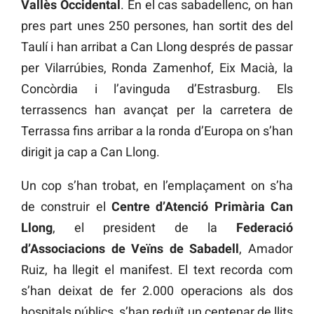
Vallès Occidental
. En el cas sabadellenc, on han
pres part unes 250 persones, han sortit des del
Taulí i han arribat a Can Llong després de passar
per Vilarrúbies, Ronda Zamenhof, Eix Macià, la
Concòrdia i l’avinguda d’Estrasburg. Els
terrassencs han avançat per la carretera de
Terrassa fins arribar a la ronda d’Europa on s’han
dirigit ja cap a Can Llong.
Un cop s’han trobat, en l’emplaçament on s’ha
de construir el
Centre d’Atenció Primària Can
Llong
, el president de la
Federació
d’Associacions de Veïns de Sabadell
, Amador
Ruiz, ha llegit el manifest. El text recorda com
s’han deixat de fer 2.000 operacions als dos
hospitals públics, s’han reduït un centenar de llits