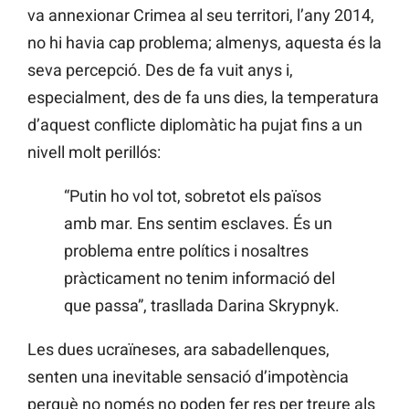
va annexionar Crimea al seu territori, l’any 2014,
no hi havia cap problema; almenys, aquesta és la
seva percepció. Des de fa vuit anys i,
especialment, des de fa uns dies, la temperatura
d’aquest conflicte diplomàtic ha pujat fins a un
nivell molt perillós:
“Putin ho vol tot, sobretot els països
amb mar. Ens sentim esclaves. És un
problema entre polítics i nosaltres
pràcticament no tenim informació del
que passa”, trasllada Darina Skrypnyk.
Les dues ucraïneses, ara sabadellenques,
senten una inevitable sensació d’impotència
perquè no només no poden fer res per treure als