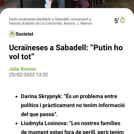
Dues ucraïneses residents a Sabadell, conversant a
5′
l'escola d'adults de La Concòrdia. Autora. J. Ramon
Societat
Ucraïneses a Sabadell: “Putin ho
vol tot”
Júlia Ramon
25/02/2022 13:22
Darina Skrypnyk: “És un problema entre
polítics i pràcticament no tenim informació
del que passa”.
Liudmyla Losinova: “Les nostres famílies
de moment estan fora de perill, però tenim