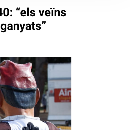
0: “els veïns
nganyats”