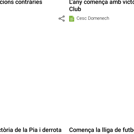
ions contràries
L’any comença amb victòr
Club
Cesc Domenech
tòria de la Pia i derrota
Comença la lliga de futb