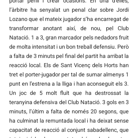
portar perill i crear ocasions. En una d’elles,
l’àrbitre ha senyalat un penal clar sobre Jordi
Lozano que el mateix jugador s’ha encarregat de
transformar anotant així, de nou, pel Club
Natació. 1 a 3, gran marcador pels nedadors fruit
de molta intensitat i un bon treball defensiu. Però
a falta de 3 minuts pel final del partit ha arribat la
reacció local. Els de Sant Vicenç dels Horts han
tret el porter-jugador per tal de sumar almenys 1
punt en l’estrena a la lliga i han aconseguit els 3.
Un joc de 5 molt fluït que ha destrossat la
teranyina defensiva del Club Natació. 3 gols en 3
minuts, l’últim a falta de només 20 segons, que
ha culminat la remuntada local i ha deixat sense
capacitat de reacció al conjunt sabadellenc, que