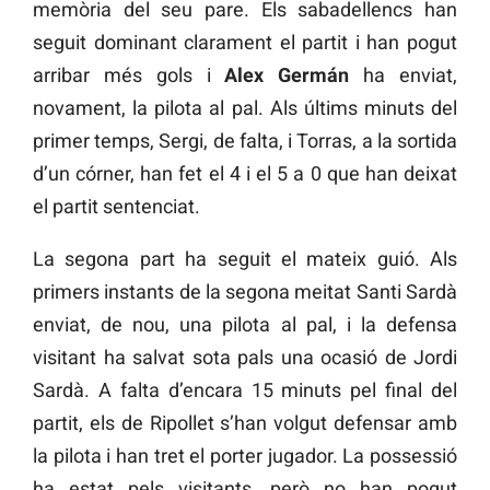
memòria del seu pare. Els sabadellencs han
seguit dominant clarament el partit i han pogut
arribar més gols i
Alex Germán
ha enviat,
novament, la pilota al pal. Als últims minuts del
primer temps, Sergi, de falta, i Torras, a la sortida
d’un córner, han fet el 4 i el 5 a 0 que han deixat
el partit sentenciat.
La segona part ha seguit el mateix guió. Als
primers instants de la segona meitat Santi Sardà
enviat, de nou, una pilota al pal, i la defensa
visitant ha salvat sota pals una ocasió de Jordi
Sardà. A falta d’encara 15 minuts pel final del
partit, els de Ripollet s’han volgut defensar amb
la pilota i han tret el porter jugador. La possessió
ha estat pels visitants, però no han pogut