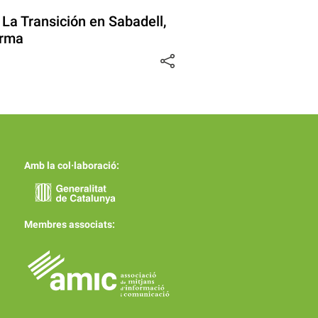
’: La Transición en Sabadell,
orma
Amb la col·laboració:
Membres associats: