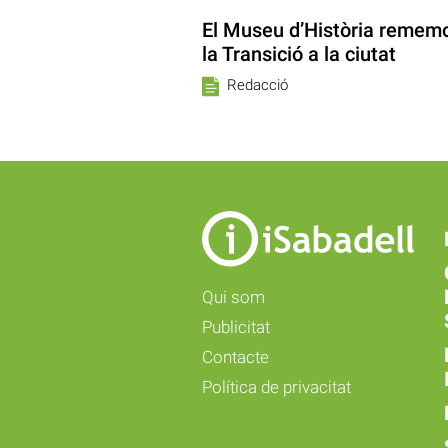
El Museu d’Història rememo
la Transició a la ciutat
Redacció
Qui som
Publicitat
Contacte
Política de privacitat