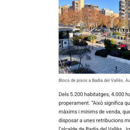
Blocs de pisos a Badia del Vallès. A
Dels 5.200 habitatges, 4.000 han
properament. “Això significa q
màxims i mínims de venda, que
disposar a unes retribucions m
l’alcalde de Badia del Vallès, 