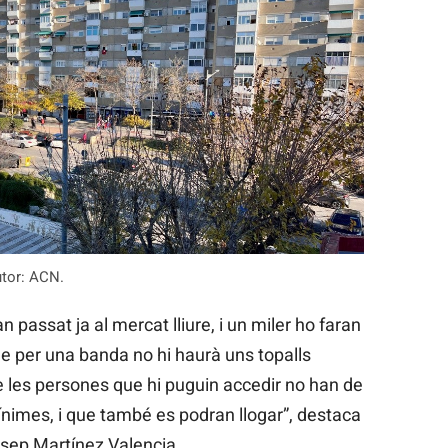
utor: ACN.
 passat ja al mercat lliure, i un miler ho faran
ue per una banda no hi haurà uns topalls
 les persones que hi puguin accedir no han de
ínimes, i que també es podran llogar”, destaca
Josep Martínez Valencia.