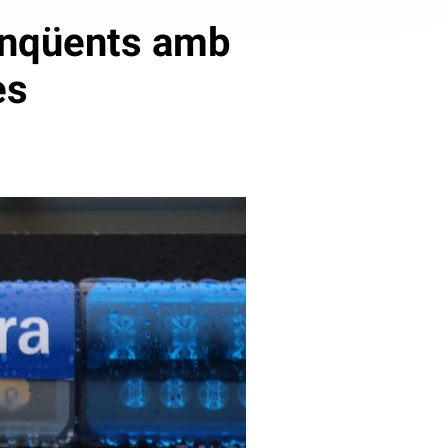
linqüents amb
ès