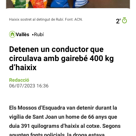
Haixix sostret al detingut de Rubí. Font: ACN.
2′
Vallès
Rubí
Detenen un conductor que
circulava amb gairebé 400 kg
d’haixix
Redacció
06/07/2023 16:36
Els Mossos d’Esquadra van detenir durant la
vigília de Sant Joan un home de 66 anys que
duia 391 quilograms d’haixix al cotxe. Segons
apunten fonts policials, la droga estava