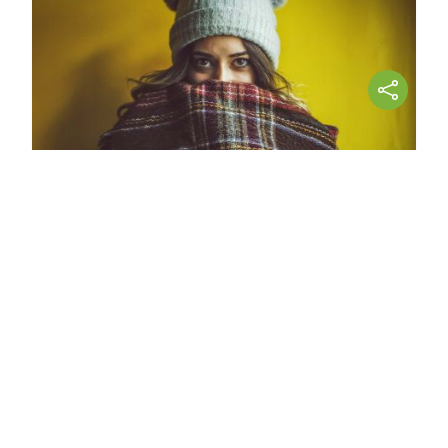
¿Notas más frío de noche?
La ciencia explica por qué sentimos más
frío al final del día