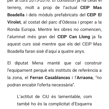
per al curs 2015-2016. El consistori ja ha cedit el
terreny, molt a prop de l’actual
CEIP Mas
Boadella
i dels mòduls prefabricats del
CEIP El
Virolet
, al costat del parc d’Odessa i proper a la
Ronda Europa. Mentre les obres no comencen,
l’alumnat més gran del
CEIP Can Llong
ja fa
aquest curs sisè mentre que els del CEIP Mas
Boadella faran sisè d’aquí a quatre anys.
El diputat Mena manté que cal construir
l’equipament perquè els instituts de referència a
la zona, el
Ferran Casablancas
i l’
Arraona
, “no
podran encabir l’oferta necessària”.
L’actitut de CiU és lamentable, com
també ho és la complicitat d’Esquerra