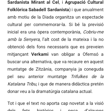
Sardanista Mirant al Cel
, i
Agrupació Cultural
Folklòrica Sabadell Sardanista
) i que anualment
amb motiu de la Diada organitza un espectacle
cultural per commemorar-la. Si bé la previsió
inicial era una òpera contemporània,
Cobriu-me
amb la Senyera
, l’alt cost de la mateixa i la no
obtenció dels fons necessaris que es preveien
mitjançant
Verkami
van obligar a Ofemsó a
buscar una alternativa, que va recaure en aquest
muntatge de Zitzània, companyia ja coneguda
pel seu anterior muntatge
Trifulkes de la
Katalana Tribu
, i que de manera didàctica pretén
donar veu a la dramatúrgia catalana actual.
Tot i que el text no aporta cap novetat a la visió
dels fets històrics i peca d’algunes