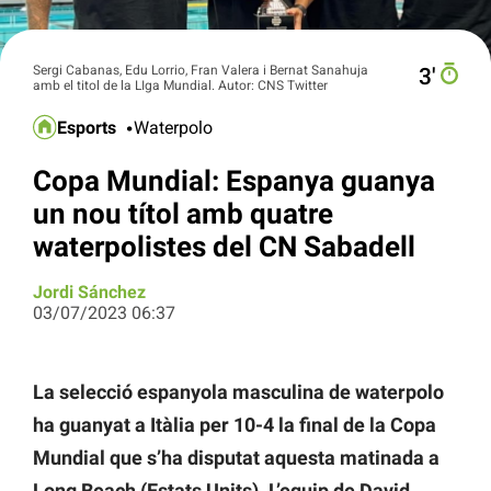
Sergi Cabanas, Edu Lorrio, Fran Valera i Bernat Sanahuja
3′
amb el titol de la LIga Mundial. Autor: CNS Twitter
Esports
Waterpolo
Copa Mundial: Espanya guanya
un nou títol amb quatre
waterpolistes del CN Sabadell
Jordi Sánchez
03/07/2023 06:37
La selecció espanyola masculina de waterpolo
ha guanyat a Itàlia per 10-4 la final de la Copa
Mundial que s’ha disputat aquesta matinada a
Long Beach (Estats Units). L’equip de David