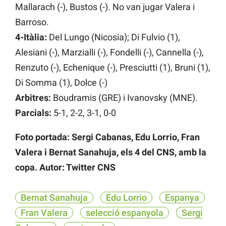
Mallarach (-), Bustos (-). No van jugar Valera i
Barroso.
4-Itàlia:
Del Lungo (Nicosia); Di Fulvio (1),
Alesiani (-), Marzialli (-), Fondelli (-), Cannella (-),
Renzuto (-), Echenique (-), Presciutti (1), Bruni (1),
Di Somma (1), Dolce (-)
Arbitres:
Boudramis (GRE) i Ivanovsky (MNE).
Parcials:
5-1, 2-2, 3-1, 0-0
Foto portada: Sergi Cabanas, Edu Lorrio, Fran
Valera i Bernat Sanahuja, els 4 del CNS, amb la
copa. Autor: Twitter CNS
Bernat Sanahuja
Edu Lorrio
Espanya
Fran Valera
selecció espanyola
Sergi