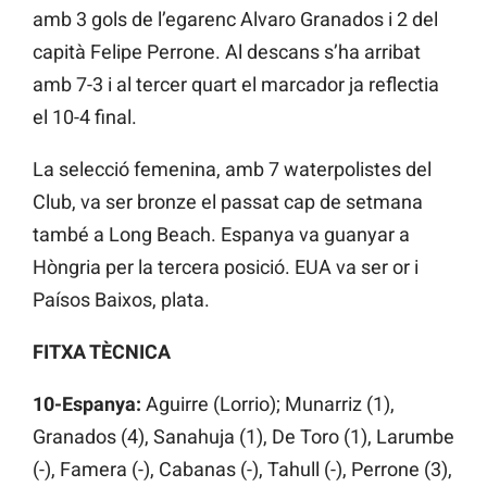
amb 3 gols de l’egarenc Alvaro Granados i 2 del
capità Felipe Perrone. Al descans s’ha arribat
amb 7-3 i al tercer quart el marcador ja reflectia
el 10-4 final.
La selecció femenina, amb 7 waterpolistes del
Club, va ser bronze el passat cap de setmana
també a Long Beach. Espanya va guanyar a
Hòngria per la tercera posició. EUA va ser or i
Paísos Baixos, plata.
FITXA TÈCNICA
10-Espanya:
Aguirre (Lorrio); Munarriz (1),
Granados (4), Sanahuja (1), De Toro (1), Larumbe
(-), Famera (-), Cabanas (-), Tahull (-), Perrone (3),