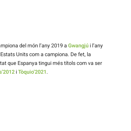
ampiona del món l’any 2019 a
Gwangjú
i l’any
Estats Units com a campiona. De fet, la
tat que Espanya tingui més títols com va ser
s’2012
i
Tòquio’2021
.