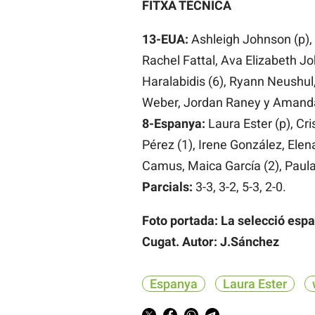
FITXA TÈCNICA
13-EUA:
Ashleigh Johnson (p),
Rachel Fattal, Ava Elizabeth J
Haralabidis (6), Ryann Neushul
Weber, Jordan Raney y Amand
8-Espanya:
Laura Ester (p), Cr
Pérez (1), Irene González, Elena 
Camus, Maica García (2), Paula
Parcials:
3-3, 3-2, 5-3, 2-0.
Foto portada: La selecció esp
Cugat. Autor: J.Sánchez
Espanya
Laura Ester