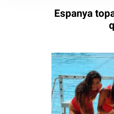
Espanya topa
q