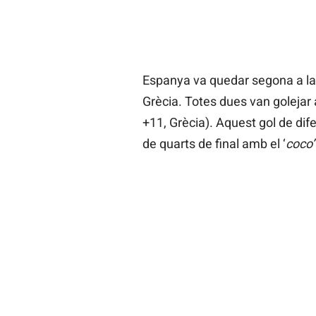
Espanya va quedar segona a l
Grècia. Totes dues van golejar a
+11, Grècia). Aquest gol de dif
de quarts de final amb el ‘
coco’