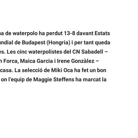
a de waterpolo ha perdut 13-8 davant Estats
undial de Budapest (Hongria) i per tant queda
les. Les cinc waterpolistes del CN Sabadell –
h Forca, Maica Garcia i Irene Gonzàlez –
asa. La selecció de Miki Oca ha fet un bon
x on l’equip de Maggie Steffens ha marcat la