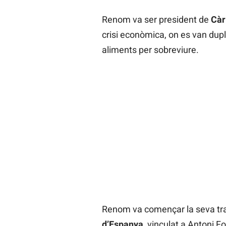
Renom va ser president de
Càr
crisi econòmica, on es van dup
aliments per sobreviure.
Renom va començar la seva traj
d’Espanya
, vinculat a Antoni 