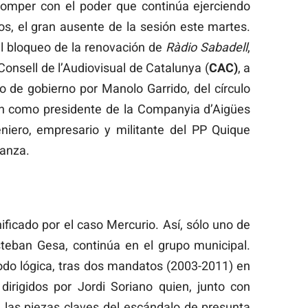
romper con el poder que continúa ejerciendo
, el gran ausente de la sesión este martes.
l bloqueo de la renovación de
Ràdio Sabadell
,
Consell de l’Audiovisual de Catalunya (
CAC)
, a
o de gobierno por Manolo Garrido, del círculo
ón como presidente de la Companyia d’Aigües
niero, empresario y militante del PP Quique
ianza.
ficado por el caso Mercurio. Así, sólo uno de
Esteban Gesa, continúa en el grupo municipal.
odo lógica, tras dos mandatos (2003-2011) en
dirigidos por Jordi Soriano quien, junto con
 las piezas claves del escándalo de presunta