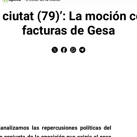
a ciutat (79)’: La moción 
facturas de Gesa
 analizamos las repercusiones políticas del
n conjunta de la oposición que exigía el cese