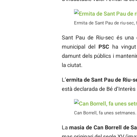
Ermita de Sant Pau de riu-sec, 
Sant Pau de Riu-sec és una 
municipal del
PSC
ha vingut 
damunt dels públics i mantenin
la ciutat.
L’
ermita de Sant Pau de Riu-s
està declarada de Bé d’Interès 
Can Borrell, fa unes setmanes. 
La
masia de Can Borrell de S
mas originari del segle XV (ima