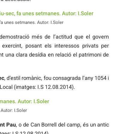
fa unes setmanes. Autor: I.Soler
demostració més de l’actitud que el govern
exercint, posant els interessos privats per
t una clara desídia en relació el patrimoni de
ec
, d’estil romànic, fou consagrada l’any 1054 i
Local (imatges: I.S 12.08.2014).
Autor: I.Soler
ant Pau
, o de Can Borrell del camp, és un antic
tges: I.S 12.08.2014).