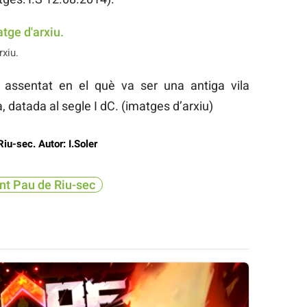
xiu.
à assentat en el què va ser una antiga vila
, datada al segle I dC. (imatges d’arxiu)
iu-sec. Autor: I.Soler
nt Pau de Riu-sec