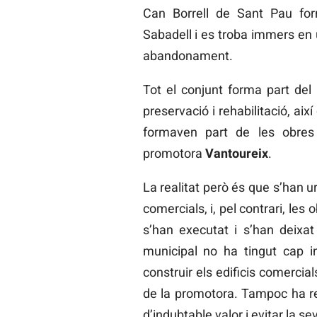
Can Borrell de Sant Pau for
Sabadell i es troba immers en 
abandonament.
Tot el conjunt forma part del
preservació i rehabilitació, així
formaven part de les obres 
promotora
Vantoureix
.
La realitat però és que s’han u
comercials, i, pel contrari, les
s’han executat i s’han deix
municipal no ha tingut cap in
construir els edificis comercia
de la promotora. Tampoc ha re
d’indubtable valor i evitar la se