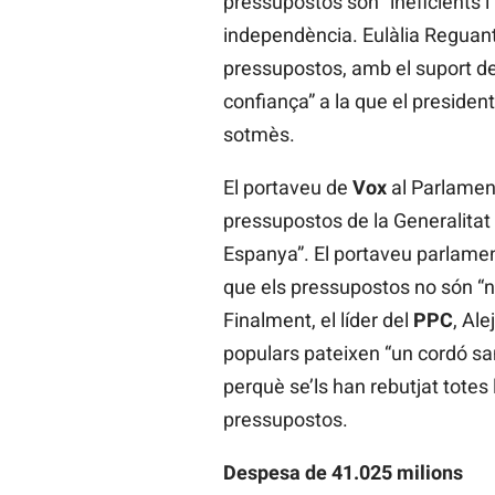
pressupostos són “ineficients i
independència. Eulàlia Reguant
pressupostos, amb el suport del
confiança” a la que el presiden
sotmès.
El portaveu de
Vox
al Parlamen
pressupostos de la Generalitat 
Espanya”. El portaveu parlame
que els pressupostos no són “n
Finalment, el líder del
PPC
, Al
populars pateixen “un cordó san
perquè se’ls han rebutjat tote
pressupostos.
Despesa de 41.025 milions