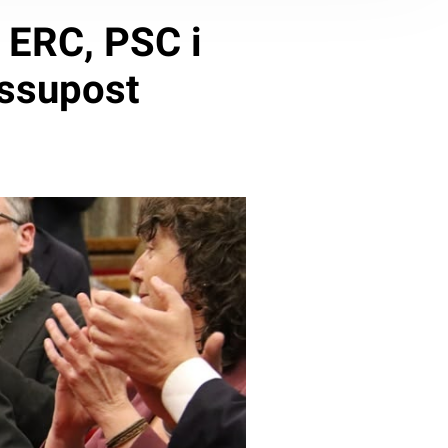
 ERC, PSC i
essupost