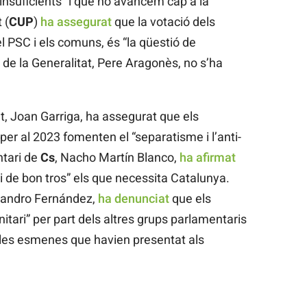
 insuficients” i que no avancem cap a la
 (
CUP
)
ha assegurat
que la votació dels
 PSC i els comuns, és “la qüestió de
t de la Generalitat, Pere Aragonès, no s’ha
t, Joan Garriga, ha assegurat que els
per al 2023 fomenten el “separatisme i l’anti-
ntari de
Cs
, Nacho Martín Blanco,
ha afirmat
i de bon tros” els que necessita Catalunya.
ejandro Fernández,
ha denunciat
que els
itari” per part dels altres grups parlamentaris
s les esmenes que havien presentat als