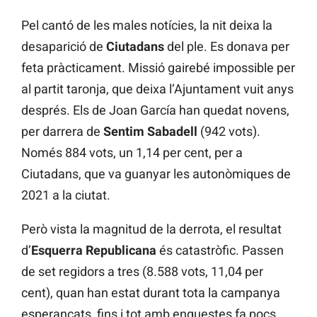
Pel cantó de les males notícies, la nit deixa la
desaparició de
Ciutadans
del ple. Es donava per
feta pràcticament. Missió gairebé impossible per
al partit taronja, que deixa l’Ajuntament vuit anys
després. Els de Joan García han quedat novens,
per darrera de
Sentim Sabadell
(942 vots).
Només 884 vots, un 1,14 per cent, per a
Ciutadans, que va guanyar les autonòmiques de
2021 a la ciutat.
Però vista la magnitud de la derrota, el resultat
d’
Esquerra Republicana
és catastròfic. Passen
de set regidors a tres (8.588 vots, 11,04 per
cent), quan han estat durant tota la campanya
esperançats, fins i tot amb enquestes fa pocs