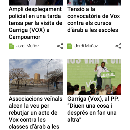
Ampli desplegament
Tensió a la
policial en una tarda
convocatòria de Vox
tensa per la visita de
contra els cursos
Garriga (VOX) a
d’àrab a les escoles
Campoamor
Jordi Muñoz
Jordi Muñoz
Associacions veïnals
Garriga (Vox), al PP:
alcen la veu per
“Diuen una cosa i
rebutjar un acte de
després en fan una
Vox contra les
altra”
classes d’àrab a les