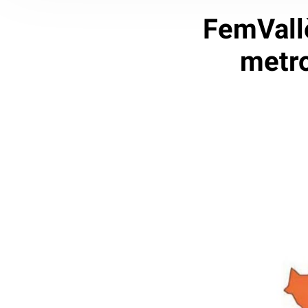
FemVallè
metro