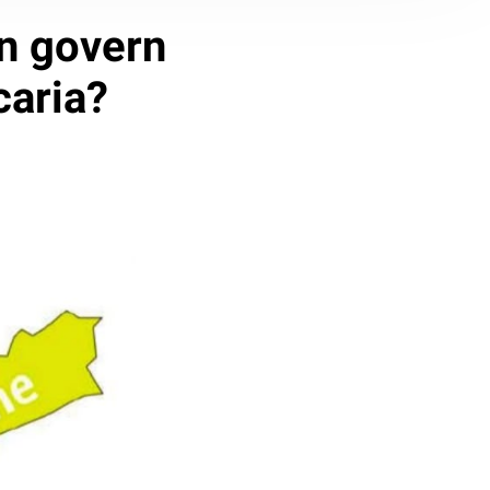
un govern
caria?