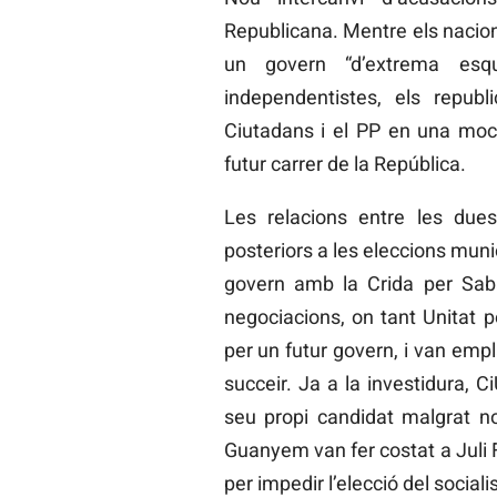
Republicana. Mentre els nacion
un govern “d’extrema esq
independentistes, els repub
Ciutadans i el PP en una moció
futur carrer de la República.
Les relacions entre les due
posteriors a les eleccions mun
govern amb la Crida per Saba
negociacions, on tant Unitat p
per un futur govern, i van empl
succeir. Ja a la investidura, C
seu propi candidat malgrat n
Guanyem van fer costat a Juli
per impedir l’elecció del social