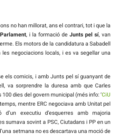
ns no han millorat, ans el contrari, tot i que la
Parlament
, i la formació de
Junts pel sí
, van
terme. Els motors de la candidatura a Sabadell
 les negociacions locals, i es va segellar una
se els comicis, i amb Junts pel sí guanyant de
l, va sorprendre la duresa amb que Carles
s 100 dies del govern municipal (més info: ‘
CiU
t temps, mentre ERC negociava amb Unitat pel
ó d’un executiu d’esquerres amb majoria
 es sumava sovint a PSC, Ciutadans i PP en un
s d’una setmana no es descartava una moció de