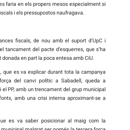
 es faria en els propers mesos especialment si
iscals i els pressupostos naufragava.
ances fiscals, de nou amb el suport d’UpC i
l tancament del pacte d’esquerres, que s’ha
tit donada en part la poca entesa amb CiU.
a, que es va explicar durant tota la campanya
orça del canvi polític a Sabadell, queda a
i el PP, amb un trencament del grup municipal
 fonts, amb una crisi interna aproximant-se a
 que es va saber posicionar al maig com la
ic municipal malgrat ser només la tercera força