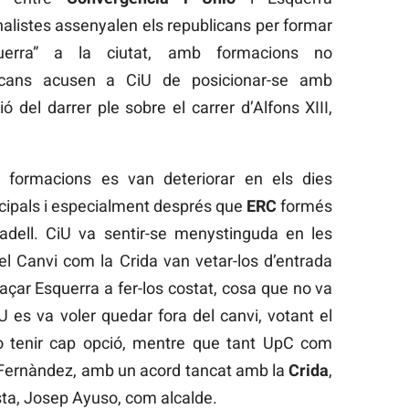
alistes assenyalen els republicans per formar
uerra” a la ciutat, amb formacions no
licans acusen a CiU de posicionar-se amb
 del darrer ple sobre el carrer d’Alfons XIII,
s formacions es van deteriorar en els dies
icipals i especialment després que
ERC
formés
dell. CiU va sentir-se menystinguda en les
el Canvi com la Crida van vetar-los d’entrada
açar Esquerra a fer-los costat, cosa que no va
iU es va voler quedar fora del canvi, votant el
o tenir cap opció, mentre que tant UpC com
 Fernàndez, amb un acord tancat amb la
Crida
,
ista, Josep Ayuso, com alcalde.