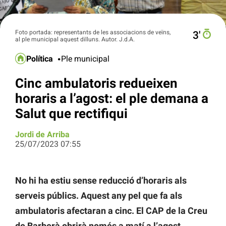
Foto portada: representants de les associacions de veïns,
3′
al ple municipal aquest dilluns. Autor. J.d.A.
Política
Ple municipal
Cinc ambulatoris redueixen
horaris a l’agost: el ple demana a
Salut que rectifiqui
Jordi de Arriba
25/07/2023 07:55
No hi ha estiu sense reducció d’horaris als
serveis públics. Aquest any pel que fa als
ambulatoris afectaran a cinc. El CAP de la Creu
de Barberà obrirà només a matí a l’agost