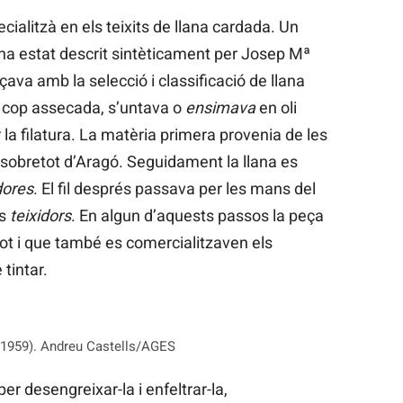
ecialitzà en els teixits de llana cardada. Un
a estat descrit sintèticament per Josep Mª
ava amb la selecció i classificació de llana
n cop assecada, s’untava o
ensimava
en oli
tar la filatura. La matèria primera provenia de les
i sobretot d’Aragó. Seguidament la llana es
dores
. El fil després passava per les mans del
ls
teixidors
. En algun d’aquests passos la peça
tot i que també es comercialitzaven els
tintar.
l 1959). Andreu Castells/AGES
er desengreixar-la i enfeltrar-la,