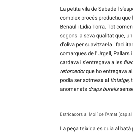
La petita vila de Sabadell s’esp
complex procés productiu que h
Benaul i Lídia Torra. Tot començ
segons la seva qualitat que, u
d’oliva per suavitzar-la i facili
comarques de l’Urgell, Pallars 
cardava i s’entregava a les
fila
retorcedor
que ho entregava a
podia ser sotmesa al
tintatge,
anomenats
draps burells
sense 
Estricadors al Molí de l’Amat (cap a
La peça teixida es duia al batà p