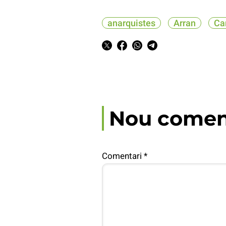
anarquistes
Arran
Ca
Nou comen
Comentari
*