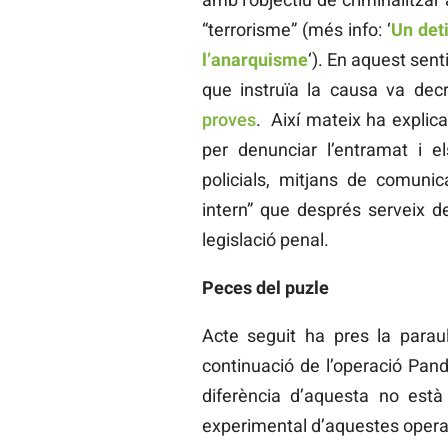
“terrorisme” (més info: ‘
Un det
l’anarquisme
‘). En aquest sent
que instruïa la causa va dec
proves
. Així mateix ha explic
per denunciar l’entramat i el
policials, mitjans de comunica
intern” que després serveix de 
legislació penal.
Peces del puzle
Acte seguit ha pres la paraul
continuació de l’operació Pan
diferència d’aquesta no està
experimental d’aquestes opera