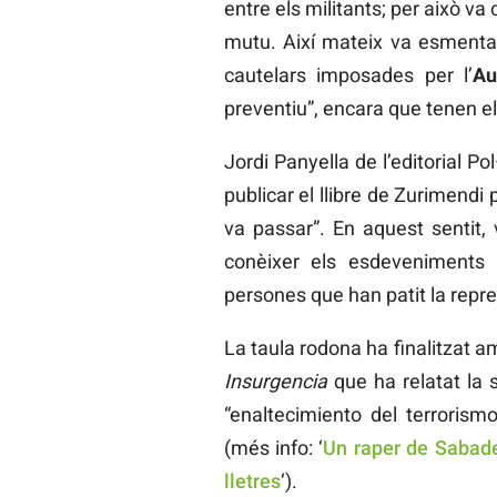
entre els militants; per això v
mutu. Així mateix va esmentar
cautelars imposades per l’
Au
preventiu”, encara que tenen el 
Jordi Panyella de l’editorial P
publicar el llibre de Zurimendi 
va passar”. En aquest sentit,
conèixer els esdeveniments
persones que han patit la repre
La taula rodona ha finalitzat a
Insurgencia
que ha relatat la s
“enaltecimiento del terrorism
(més info: ‘
Un raper de Sabade
lletres
‘).