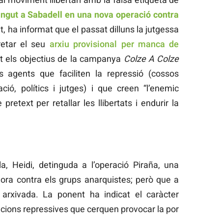
ingut a Sabadell en una nova operació contra
it, ha informat que el passat dilluns la jutgessa
retar el seu
arxiu provisional per manca de
at els objectius de la campanya
Colze A Colze
s agents que faciliten la repressió (cossos
ció, polítics i jutges) i que creen “l’enemic
pretext per retallar les llibertats i endurir la
a, Heidi, detinguda a l’operació Piraña, una
dora contra els grups anarquistes; però que a
 arxivada. La ponent ha indicat el caràcter
cions repressives que cerquen provocar la por