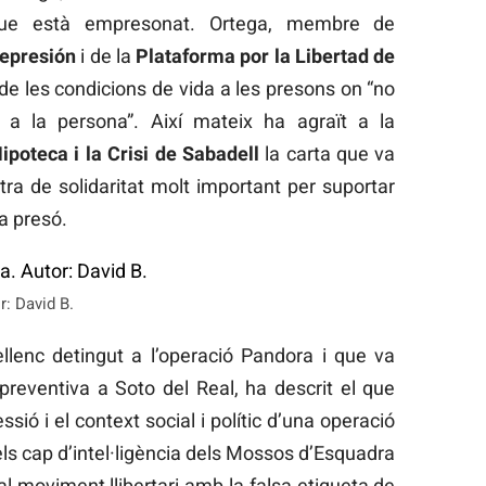
ue està empresonat. Ortega, membre de
represión
i de la
Plataforma por la Libertad de
 de les condicions de vida a les presons on “no
 a la persona”. Així mateix ha agraït a la
ipoteca i la Crisi de Sabadell
la carta que va
tra de solidaritat molt important per suportar
a presó.
: David B.
llenc detingut a l’operació Pandora i que va
reventiva a Soto del Real, ha descrit el que
ió i el context social i polític d’una operació
i els cap d’intel·ligència dels Mossos d’Esquadra
 al moviment llibertari amb la falsa etiqueta de