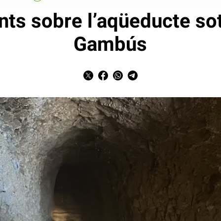
nts sobre l’aqüeducte sot
Gambús