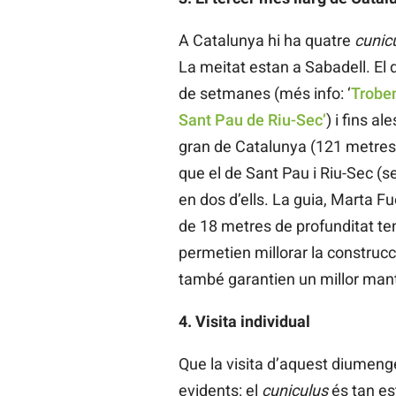
A Catalunya hi ha quatre
cunic
La meitat estan a Sabadell. El da
de setmanes (més info: ‘
Troben
Sant Pau de Riu-Sec’
) i fins 
gran de Catalunya (121 metres).
que el de Sant Pau i Riu-Sec (s
en dos d’ells. La guia, Marta F
de 18 metres de profunditat te
permetien millorar la construcci
també garantien un millor mant
4. Visita individual
Que la visita d’aquest diumenge
evidents: el
cuniculus
és tan es