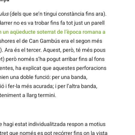
ulus
(dels que se’n tingui constància fins ara).
rrer no es va trobar fins fa tot just un parell
 un aqüeducte soterrat de l’època romana a
aleshores el de Can Gambús era el segon més
 Ara és el tercer. Aquest, però, té més pous
et) però només s’ha pogut arribar fins al fons
uentes, ha explicat que aquestes perforacions
nien una doble funció: per una banda,
ó i fer-la més acurada; i per l’altra banda,
eniment a llarg termini.
 hagi estat individualitzada respon a motius
tret que només es pot recórrer fins on la vista