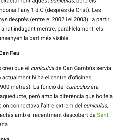
r exactament aquest
cuniculus
, però els
donar l’any 1 d.C (després de Crist). Les
s després (entre el 2002 i el 2003) i a partir
 anat indagant mentre, paral·lelament, els
ensenyen la part més visible.
 Can Feu
 creu que el
cuniculus
de Can Gambús servia
 actualment hi ha el centre d’oficines
 900 metres). La funció del
cuniculus
era
 aqüeducte, però amb la diferència que ho feia
p on connectava l’altre extrem del
cuniculus
,
nnectés amb el recentment descobert de
Sant
ada.
unya