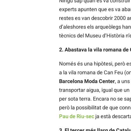
Ningú sap quan es va construi
experts apunten que es va aban
restes es van descobrir 2000 any
d’aleshores els arqueòlegs han
tècnics del Museu d’Història n’
2. Abastava la vila romana de
Només és una hipòtesi, però es
a la vila romana de Can Feu (on
Barcelona Moda Center
, a uns
transportar aigua, igual que un
per sota terra. Encara no se sa
però la possibilitat de que co
Pau de Riu-sec
ja està descart
3. El tercer més llarg de Catal