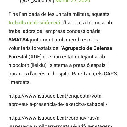
(@Aj_Sabadell)
March 27, 2020
Fins l’arribada de les unitats militars, aquests
treballs de desinfecció
s’han dut a terme amb
treballadors de l’empresa concessionària
SMATSA
juntament amb membres dels
voluntaris forestals de l’
Agrupació de Defensa
Forestal
(ADF) que han estat netejant amb
hipoclorit (lleixiu) i sistema a pressió espais i
baranes d’accés a l’hospital Parc Taulí, els CAPS
i mercats.
https://www.isabadell.cat/enquesta/vota-
aproveu-la-presencia-de-lexercit-a-sabadell/
https://www.isabadell.cat/coronavirus/a-
lespera-dels-militars-smatsa-i-ladf-ja-netegen-