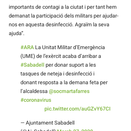
importants de contagi a la ciutat i per tant hem
demanat la participació dels militars per ajudar-
nos en aquesta desinfecció. Agraïm la seva
ajuda”.
#ARA
La Unitat Militar d’Emergència
(UME) de l’exèrcit acaba d’arribar a
#Sabadell
per donar suport a les
tasques de neteja i desinfecció i
donant resposta a la demana feta per
l’alcaldessa
@socmartafarres
#coronavirus
⠀⠀⠀⠀⠀⠀
pic.twitter.com/auGZvY67CI
— Ajuntament Sabadell