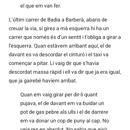
el que em van fer.
L’últim carrer de Badia a Barberà, abans de
creuar la via, si gires a mà esquerra hi ha un
carrer que només és d’un sentit i t’obliga a girar a
l’esquerra. Quan estàvem arribant aquí, el de
davant es va descordar el cinturó i el taxi va
començar a pitar. Li vaig dir que s’havia
descordat massa ràpid i ell va dir que ja era igual,
que ja gairebé havíem arribat.
Quan em vaig girar per dir-li quant
pujava, el de davant em va buidar un
pot de gas pebre als ulls i el de darrere
em va donar un cop de puny al cap. No
veia res en absolut. No sabia que això