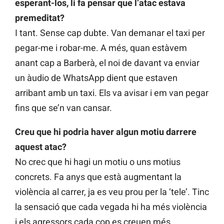
esperant-los, li fa pensar que l’atac estava
premeditat?
I tant. Sense cap dubte. Van demanar el taxi per
pegar-me i robar-me. A més, quan estàvem
anant cap a Barberà, el noi de davant va enviar
un àudio de WhatsApp dient que estaven
arribant amb un taxi. Els va avisar i em van pegar
fins que se’n van cansar.
Creu que hi podria haver algun motiu darrere
aquest atac?
No crec que hi hagi un motiu o uns motius
concrets. Fa anys que està augmentant la
violència al carrer, ja es veu prou per la ‘tele’. Tinc
la sensació que cada vegada hi ha més violència
i els agressors cada cop es creuen més