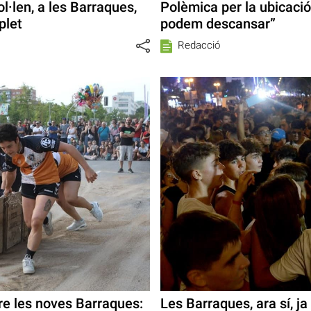
ol·len, a les Barraques,
Polèmica per la ubicació
plet
podem descansar”
Redacció
re les noves Barraques:
Les Barraques, ara sí, ja