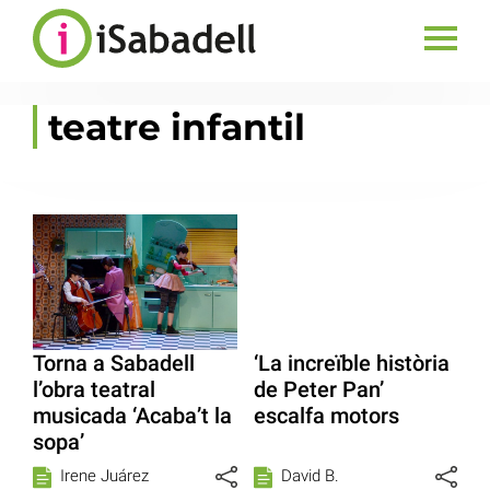
teatre infantil
Torna a Sabadell
‘La increïble història
l’obra teatral
de Peter Pan’
musicada ‘Acaba’t la
escalfa motors
sopa’
Irene Juárez
David B.