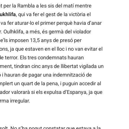
 per la Rambla a les sis del matí mentre
ukhlifa
, qui va fer el gest de la victòria el
e va fer aturar-lo el primer perquè havia d’anar
. Oulhklifa, a més, és germà del violador
 se’ls imposen 13,5 anys de presó per
ns, ja que estaven en el lloc i no van evitar el
 de terror. Els tres condemnats hauran
ent, tindran cinc anys de llibertat vigilada un
 i hauran de pagar una indemnització de
lert un quart de la pena, i puguin accedir al
iador valorarà si els expulsa d’Espanya, ja que
orma irregular.
bsolt. No s’ha pogut constatar que estava a la