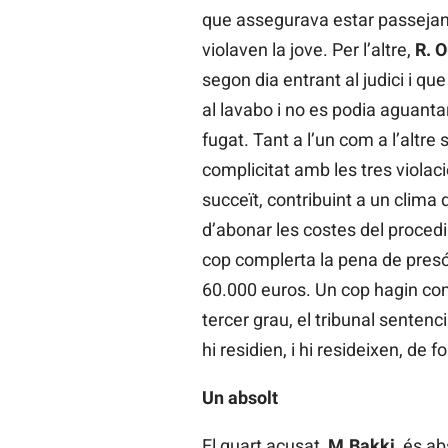
que assegurava estar passejant
violaven la jove. Per l’altre,
R. O
segon dia entrant al judici i qu
al lavabo i no es podia aguantar
fugat. Tant a l’un com a l’altre
complicitat amb les tres violacio
succeït, contribuint a un clima
d’abonar les costes del procedim
cop complerta la pena de presó
60.000 euros. Un cop hagin comp
tercer grau, el tribunal sentenc
hi residien, i hi resideixen, de f
Un absolt
El quart acusat,
M.Bakki
, és a