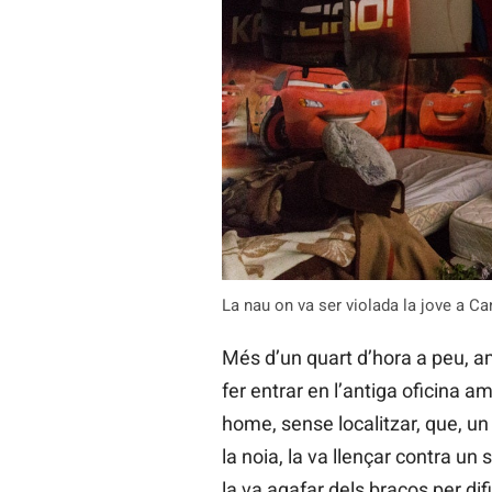
La nau on va ser violada la jove a Ca
Més d’un quart d’hora a peu, am
fer entrar en l’antiga oficina 
home, sense localitzar, que, un 
la noia, la va llençar contra un s
la va agafar dels braços per dif