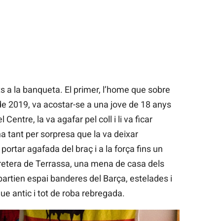
ts a la banqueta. El primer, l’home que sobre
r de 2019, va acostar-se a una jove de 18 anys
Centre, la va agafar pel coll i li va ficar
na tant per sorpresa que la va deixar
portar agafada del braç i a la força fins un
rretera de Terrassa, una mena de casa dels
artien espai banderes del Barça, estelades i
e antic i tot de roba rebregada.