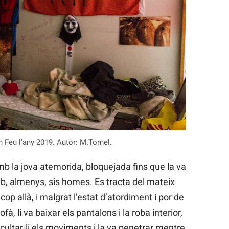
n Feu l’any 2019. Autor: M.Tornel.
b la jova atemorida, bloquejada fins que la va
amb, almenys, sis homes. Es tracta del mateix
cop allà, i malgrat l’estat d’atordiment i por de
ofà, li va baixar els pantalons i la roba interior,
icultar-li els moviments i la va penetrar mentre