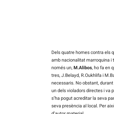
Dels quatre homes contra els que
amb nacionalitat marroquina i t
només un,
M.Alibos
, ho fa en q
tres, J.Belayd, R.Oukhlifa i M.
necessaris. No obstant, durant 
un dels violadors directes i va
s’ha pogut acreditar la seva par
seva presència al local. Per aix
d’autor material.