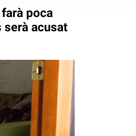
 farà poca
s serà acusat