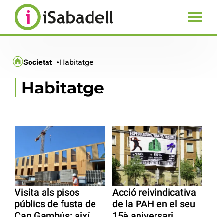
Societat
Habitatge
Habitatge
Visita als pisos
Acció reivindicativa
públics de fusta de
de la PAH en el seu
Can Gambús: així
15è aniversari